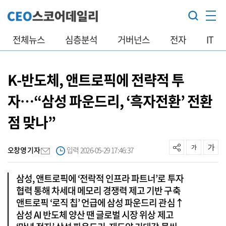
전체뉴스
심층분석
거버넌스
전자
IT
K-반도체, 앤트로픽에 전략적 투
자…“삼성 파운드리, ‘흑자전환’ 전환
점 맞나”
오창영 기자
입력 2026-05-29 17:46:37
삼성, 앤트로픽에 ‘전락적 인프라 파트너’로 투자
협력 통해 차세대 메모리 경쟁력 제고 기반 구축
앤트로픽 ‘로직 칩’ 언급에 삼성 파운드리 관심↑
삼성 AI 반도체 양산 땐 글로벌 시장 위상 제고