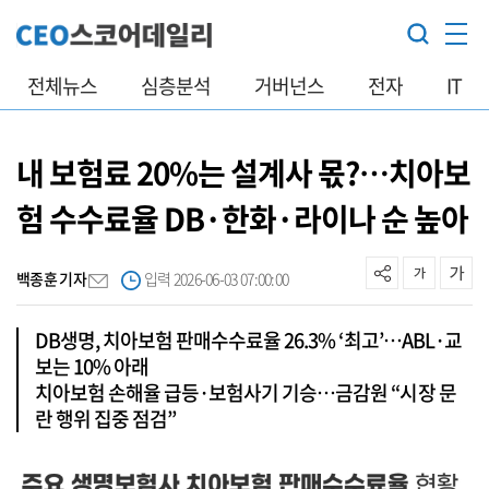
전체뉴스
심층분석
거버넌스
전자
IT
내 보험료 20%는 설계사 몫?…치아보
험 수수료율 DB·한화·라이나 순 높아
백종훈 기자
입력 2026-06-03 07:00:00
DB생명, 치아보험 판매수수료율 26.3% ‘최고’…ABL·교
보는 10% 아래
치아보험 손해율 급등·보험사기 기승…금감원 “시장 문
란 행위 집중 점검”