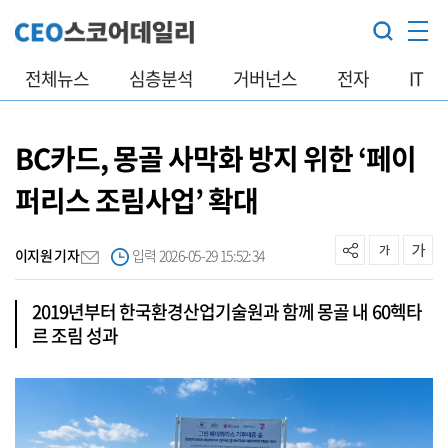
전체뉴스
심층분석
거버넌스
전자
IT
BC카드, 몽골 사막화 방지 위한 ‘페이
퍼리스 조림사업’ 확대
이지원 기자
입력 2026-05-29 15:52:34
2019년부터 한국환경산업기술원과 함께 몽골 내 60헥타
르 조림 성과