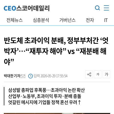
전체뉴스
심층분석
거버넌스
전자
IT
반도체 초과이익 분배, 정부부처간 ‘엇
박자’…“재투자 해야” vs “재분배 해
야”
박대한 기자
입력 2026-05-29 17:55:54
삼성발 총파업 후폭풍…초과아익 논란 확산
산업부·노동부, 초과이익 투자·분배 충돌
엇갈린 메시지에 기업들 정책 혼선 우려↑