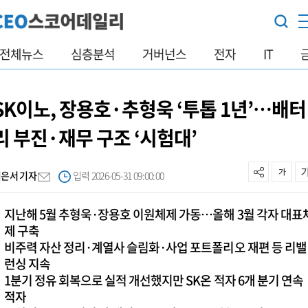
전체뉴스
심층분석
거버넌스
전자
IT
SK이노, 장용호·추형욱 ‘투톱 1년’…배터
리 부진·재무 구조 ‘시험대’
김은서 기자
입력 2026-05-31 09:00:00
지난해 5월 추형욱·장용호 이원체제 가동…올해 3월 각자 대표
제 구축
비주력 자산 정리·계열사 슬림화·사업 포트폴리오 재편 등 리밸
런싱 지속
1분기 정유 회복으로 실적 개선했지만 SK온 적자 6개 분기 연속
적자