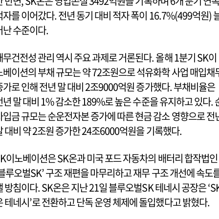
한 반면, SK온은 영업손실 3492억원을 기록하며 6개 분기 연
적자를 이어갔다. 전년 동기 대비 적자 폭이 16.7%(499억원) 
어난 수준이다.
재무건전성 관리 역시 주요 과제로 거론된다. 올해 1분기 SK이
노베이션의 부채 규모는 약 72조원으로 석유화학 사업 매입채
증가로 인해 전년 말 대비 2조9000억원 증가했다. 부채비율은
전년 말 대비 1% 감소한 189%로 높은 수준을 유지하고 있다. 
차입금 규모는 순운전자본 증가에 따른 현금 감소 영향으로 전
말 대비 약 2조원 증가한 24조6000억원을 기록했다.
SK이노베이션은 SK온과 미국 포드 자동차의 배터리 합작법인
‘블루오벌SK’ 구조 재편을 마무리하고 재무 구조 개선에 속도
낼 방침이다. SK온은 지난 21일 블루오벌SK 테네시 공장은 ‘S
온 테네시’로 전환하고 단독 운영 체제에 돌입했다고 밝혔다.