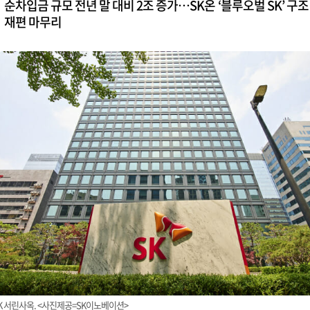
순차입금 규모 전년 말 대비 2조 증가…SK온 ‘블루오벌 SK’ 구조
재편 마무리
K 서린사옥. <사진제공=SK이노베이션>