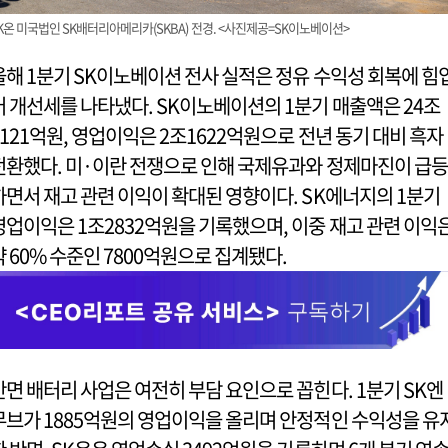
K온 미국법인 SK배터리아메리카(SKBA) 전경. <사진제공=SK이노베이션>
올해 1분기 SK이노베이션 전사 실적은 정유 수익성 회복에 힘
어 개선세를 나타냈다. SK이노베이션의 1분기 매출액은 24조
2121억원, 영업이익은 2조1622억원으로 전년 동기 대비 흑자
전환했다. 미·이란 전쟁으로 인해 국제유과와 정제마진이 급등
하면서 재고 관련 이익이 확대된 영향이다. SK에너지의 1분기
영업이익은 1조2832억원을 기록했으며, 이중 재고 관련 이익
약 60% 수준인 7800억원으로 집계됐다.
반면 배터리 사업은 여전히 부담 요인으로 꼽힌다. 1분기 SK엔
무브가 1885억원의 영업이익을 올리며 안정적인 수익성을 유