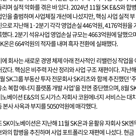
들리며 실적 악화를 겪은 바 있다. 2024년 11월 SK E&S와 합
법인을 출범하며 사업체질 개선에 나섰지만, 핵심 사업 실적 부
진으로 지난해 1·2분기 각각 영업손실 446억원, 4176억원을 
록했다. 2분기 석유사업 영업손실 규모는 4663억원에 달했으
SK온은 664억원의 적자를 내며 흑자 전환에 실패했다.
이에 회사는 새로운 경영 체제 아래 전사적인 리밸런싱 작업을 
어갔다. 핵심은 비주력 자산 정리와 사업 구조 재편이다. 지난
7월 SK그룹 부동산 투자 전문회사 SK리츠와 함께 추진했던 ‘
유소 복합 에너지 플랫폼 개발 사업’을 전면 중단했으며, 8월 S
이노베이션 E&S의 도시가스 자회사 코원에너지 서비스는 대
동 본사 사옥과 부지를 5050억원에 매각했다.
또 SK이노베이션은 지난해 11월 SK온과 윤활유 자회사 SK엔
브와의 합병을 추진하며 사업 포트폴리오 재편에 나섰다. 현금