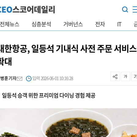
전체뉴스
심층분석
거버넌스
전자
IT
대한항공, 일등석 기내식 사전 주문 서비스
확대
김병훈 기자
입력 2026-06-01 10:16:28
일등석 승객 위한 프리미엄 다이닝 경험 제공