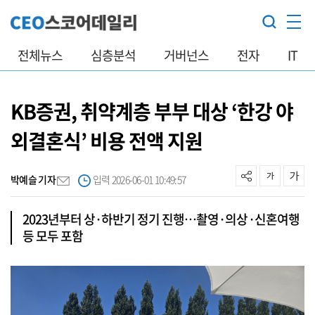
전체뉴스
심층분석
거버넌스
전자
IT
KB증권, 취약계층 부부 대상 ‘한강 야
외결혼식’ 비용 전액 지원
박예슬 기자
입력 2026-06-01 10:49:57
2023년부터 상·하반기 정기 진행…촬영·의상·신혼여행
등 모두 포함