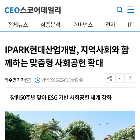
전체뉴스
심층분석
거버넌스
전자
IT
IPARK현대산업개발, 지역사회와 함
께하는 맞춤형 사회공헌 확대
박수연 기자
입력 2026-06-01 14:45:49
창립50주년 맞아 ESG 기반 사회공헌 체계 강화