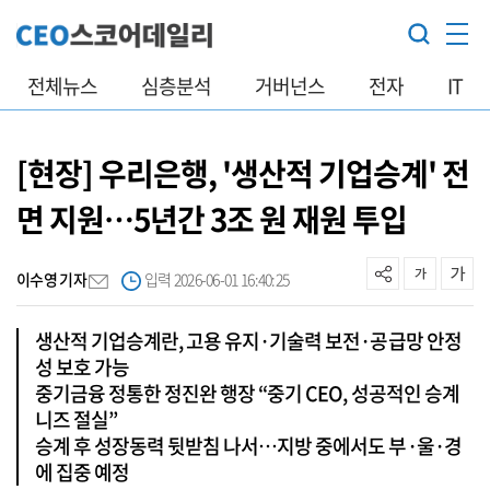
전체뉴스
심층분석
거버넌스
전자
IT
[현장] 우리은행, '생산적 기업승계' 전
면 지원…5년간 3조 원 재원 투입
이수영 기자
입력 2026-06-01 16:40:25
생산적 기업승계란, 고용 유지·기술력 보전·공급망 안정
성 보호 가능
중기금융 정통한 정진완 행장 “중기 CEO, 성공적인 승계
니즈 절실”
승계 후 성장동력 뒷받침 나서…지방 중에서도 부·울·경
에 집중 예정