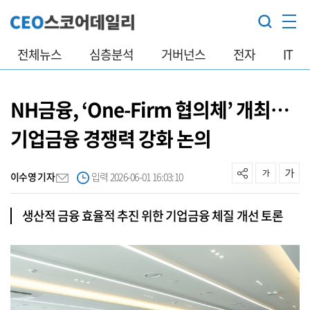
전체뉴스
심층분석
거버넌스
전자
IT
NH금융, ‘One-Firm 협의체’ 개최…
기업금융 경쟁력 강화 논의
이수영 기자
입력 2026-06-01 16:03:10
생산적 금융 효율적 추진 위한 기업금융 체질 개선 토론