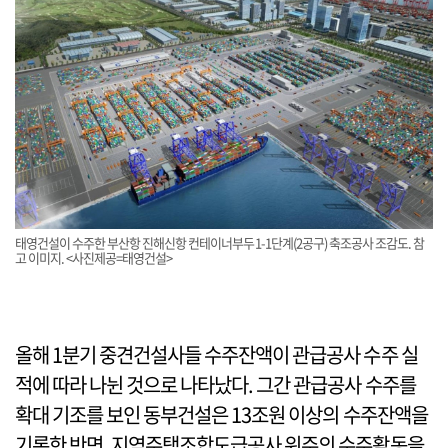
태영건설이 수주한 부산항 진해신항 컨테이너부두1-1단계(2공구) 축조공사 조감도. 참
고 이미지. <사진제공=태영건설>
올해 1분기 중견건설사들 수주잔액이 관급공사 수주 실
적에 따라 나뉜 것으로 나타났다. 그간 관급공사 수주를
확대 기조를 보인 동부건설은 13조원 이상의 수주잔액을
기록한 반면, 지역주택조합도급공사 위주의 수주활동을