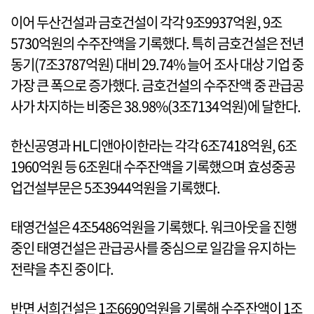
이어 두산건설과 금호건설이 각각 9조9937억원, 9조
5730억원의 수주잔액을 기록했다. 특히 금호건설은 전년
동기(7조3787억원) 대비 29.74% 늘어 조사 대상 기업 중
가장 큰 폭으로 증가했다. 금호건설의 수주잔액 중 관급공
사가 차지하는 비중은 38.98%(3조7134억원)에 달한다.
한신공영과 HL디앤아이한라는 각각 6조7418억원, 6조
1960억원 등 6조원대 수주잔액을 기록했으며 효성중공
업건설부문은 5조3944억원을 기록했다.
태영건설은 4조5486억원을 기록했다. 워크아웃을 진행
중인 태영건설은 관급공사를 중심으로 일감을 유지하는
전략을 추진 중이다.
반면 서희건설은 1조6690억원을 기록해 수주잔액이 1조