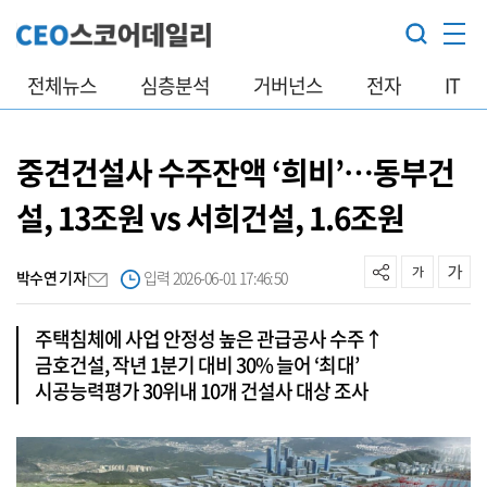
전체뉴스
심층분석
거버넌스
전자
IT
중견건설사 수주잔액 ‘희비’…동부건
설, 13조원 vs 서희건설, 1.6조원
박수연 기자
입력 2026-06-01 17:46:50
주택침체에 사업 안정성 높은 관급공사 수주↑
금호건설, 작년 1분기 대비 30% 늘어 ‘최대’
시공능력평가 30위내 10개 건설사 대상 조사