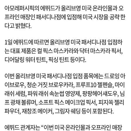
아모레퍼시픽의 에뛰드가 올리브영 미국 온라인몰과 오
프라인 매장인 패서디나점에 입점해 미국 시장을 공략 한
다고 밝혔다.
1일 에뛰드에 따르면 올리브영 미국 패서디나점 입점하
는 대표 제품은 컬 픽스 마스카라와 닥터 마스카라 픽서,
디어달링 워터 틴트, 픽싱 틴트 등이다.
이번 올리브영 미국 패서디나점 입점 품목에는 드로잉 아
이브로우, 청순 거짓 브로우카라, 프루프10 젤펜슬, 마이
래쉬 세럼, 파워 래쉬 속눈썹 영양제, 팡팡헤어섀도우, 님
프 광채 볼류머, 소프트 픽스 메이크업 픽서, 피지쏙 젤리
파우더, 재창조 메이커, 그림자 쉐딩 등이 포함된다.
에뛰드 관계자는 “이번 미국 온라인몰과 오프라인 매장