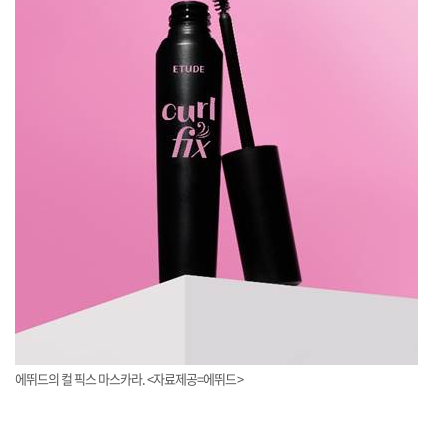
에뛰드의 컬 픽스 마스카라. <자료제공=에뛰드>