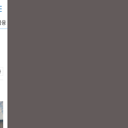
금융
중공업
생활경제
그래픽뉴스
DATA+