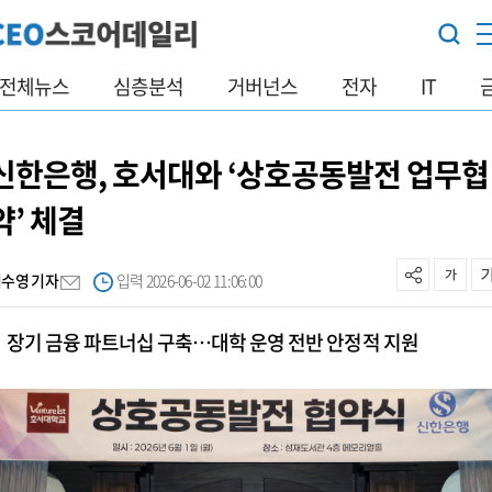
전체뉴스
심층분석
거버넌스
전자
IT
신한은행, 호서대와 ‘상호공동발전 업무협
약’ 체결
이수영 기자
입력 2026-06-02 11:06:00
장기 금융 파트너십 구축…대학 운영 전반 안정적 지원