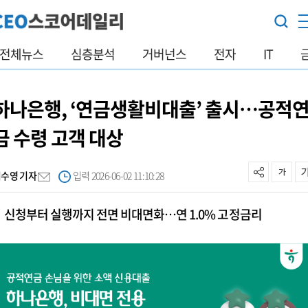
전체뉴스
심층분석
거버넌스
전자
IT
하나은행, ‘연금생활비대출’ 출시…공적
금 수령 고객 대상
이수영 기자
입력 2026-06-02 11:10:28
신청부터 실행까지 전면 비대면화…연 1.0% 고정금리