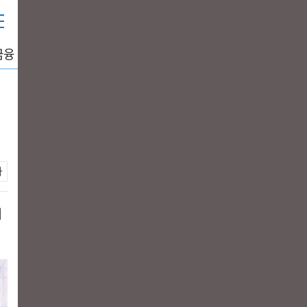
금융
중공업
생활경제
그래픽뉴스
DATA+
개