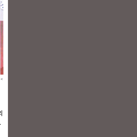
<
의
.