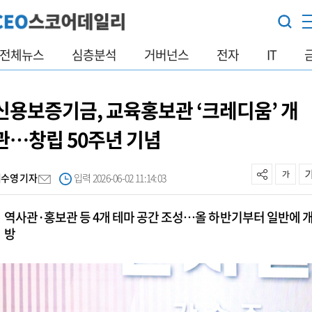
전체뉴스
심층분석
거버넌스
전자
IT
신용보증기금, 교육홍보관 ‘크레디움’ 개
관…창립 50주년 기념
이수영 기자
입력 2026-06-02 11:14:03
역사관·홍보관 등 4개 테마 공간 조성…올 하반기부터 일반에 
방