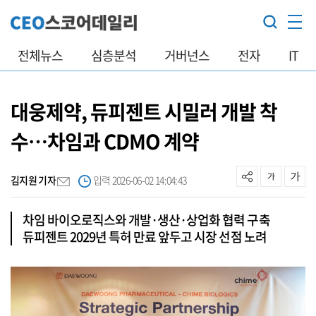
전체뉴스
심층분석
거버넌스
전자
IT
대웅제약, 듀피젠트 시밀러 개발 착
수…차임과 CDMO 계약
김지원 기자
입력 2026-06-02 14:04:43
차임 바이오로직스와 개발·생산·상업화 협력 구축
듀피젠트 2029년 특허 만료 앞두고 시장 선점 노려