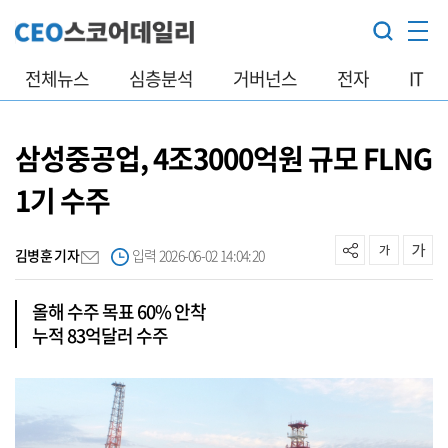
전체뉴스
심층분석
거버넌스
전자
IT
삼성중공업, 4조3000억원 규모 FLNG
1기 수주
김병훈 기자
입력 2026-06-02 14:04:20
올해 수주 목표 60% 안착
누적 83억달러 수주