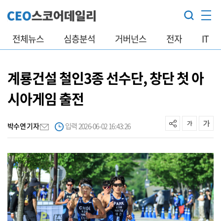
전체뉴스
심층분석
거버넌스
전자
IT
계룡건설 철인3종 선수단, 창단 첫 아
시아게임 출전
박수연 기자
입력 2026-06-02 16:43:26