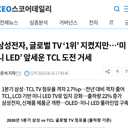
전체뉴스
심층분석
거버넌스
전자
IT
삼성전자, 글로벌 TV ‘1위’ 지켰지만…‘미
니 LED’ 앞세운 TCL 도전 거세
김은서 기자
입력 2026-06-02 17:40:40
1분기 삼성·TCL TV 점유율 격차 2.7%p…전년 대비 격차 줄어
TCL, LCD 기반 미니 LED TV로 입지 강화…출하량 22% 증가
삼성전자, 신제품 제품군 개편…OLED·미니 LED 풀라인업 구