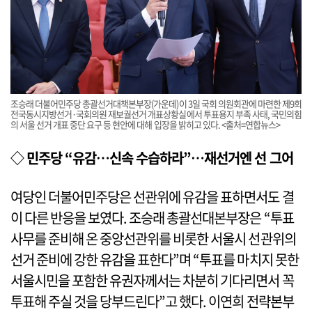
조승래 더불어민주당 총괄선거대책본부장(가운데)이 3일 국회 의원회관에 마련한 제9회
전국동시지방선거·국회의원 재보궐선거 개표상황실에서 투표용지 부족 사태, 국민의힘
의 서울 선거 개표 중단 요구 등 현안에 대해 입장을 밝히고 있다. <출처=연합뉴스>
◇ 민주당 “유감…신속 수습하라”…재선거엔 선 그어
여당인 더불어민주당은 선관위에 유감을 표하면서도 결
이 다른 반응을 보였다. 조승래 총괄선대본부장은 “투표
사무를 준비해 온 중앙선관위를 비롯한 서울시 선관위의
선거 준비에 강한 유감을 표한다”며 “투표를 마치지 못한
서울시민을 포함한 유권자께서는 차분히 기다리면서 꼭
투표해 주실 것을 당부드린다”고 했다. 이연희 전략본부