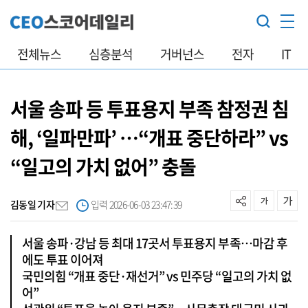
전체뉴스
심층분석
거버넌스
전자
IT
서울 송파 등 투표용지 부족 참정권 침
해, ‘일파만파’ …“개표 중단하라” vs
“일고의 가치 없어” 충돌
김동일 기자
입력 2026-06-03 23:47:39
서울 송파·강남 등 최대 17곳서 투표용지 부족…마감 후
에도 투표 이어져
국민의힘 “개표 중단·재선거” vs 민주당 “일고의 가치 없
어”