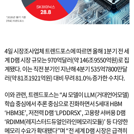
4일 시장조사업체 트렌드포스에 따르면 올해 1분기 전 세
계 D램 시장 규모는 970억달러(약 146조9550억원)로 집
계됐다. 이는 직전 분기인 지난해 4분기 535억7800만달
러(약 81조1921억원) 대비 무려 81.0% 증가한 수치다.
이와 관련, 트렌드포스는 “AI 모델이 LLM(거대언어모델)
학습 중심에서 추론 중심으로 진화하면서 5세대 HBM
‘HBM3E’, 저전력 D램 ‘LPDDR5X’, 고용량 서버용 D램
‘RDIMM(레지스터드듀얼인라인메모리모듈)’ 등 다양한
메모리 수요가 확대됐다”며 “전 세계 D램 시장은 급격히