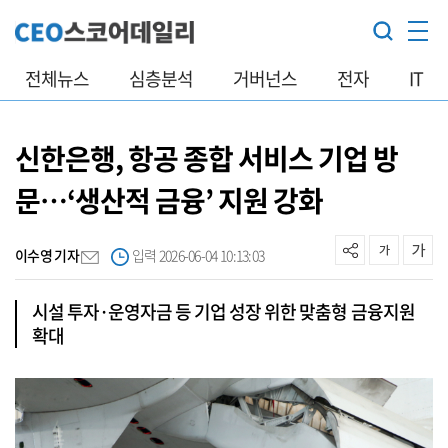
전체뉴스
심층분석
거버넌스
전자
IT
신한은행, 항공 종합 서비스 기업 방
문…‘생산적 금융’ 지원 강화
이수영 기자
입력 2026-06-04 10:13:03
시설 투자·운영자금 등 기업 성장 위한 맞춤형 금융지원
확대