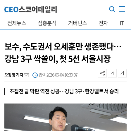
전체뉴스
심층분석
거버넌스
전자
IT
보수, 수도권서 오세훈만 생존했다…
강남 3구 싹쓸이, 첫 5선 서울시장
오창영 기자
입력 2026-06-04 10:30:07
초접전 끝 막판 역전 성공…강남 3구·한강벨트서 승리