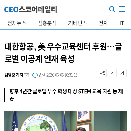
전체뉴스
심층분석
거버넌스
전자
IT
대한항공, 美 우수교육센터 후원…글
로벌 이공계 인재 육성
김병훈 기자
입력 2026-06-05 10:31:15
향후 4년간 글로벌 우수 학생 대상 STEM 교육 지원 등 제
공