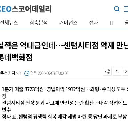
전체뉴스
심층분석
거버넌스
전자
IT
실적은 역대급인데…센텀시티점 악재 만
롯데백화점
박주선 기자
입력 2026-06-08 07:00:00
1분기 매출 8723억원·영업이익 1912억원…외형·수익성 모두 
장
센텀시티점 천장 붕괴 사고에 안전성 논란 확산…매각 작업에도
변수
정 대표, 센텀점 경쟁력 회복‧매각 해법 마련 등 당면 과제로 부