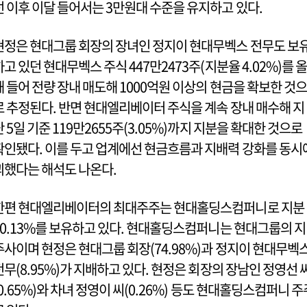
선 이후 이달 들어서는 3만원대 수준을 유지하고 있다.
현정은 현대그룹 회장의 장녀인 정지이 현대무벡스 전무도 보
하고 있던 현대무벡스 주식 447만2473주(지분율 4.02%)를 올
해 들어 전량 장내 매도해 1000억원 이상의 현금을 확보한 것으
로 추정된다. 반면 현대엘리베이터 주식을 계속 장내 매수해 지
난 5일 기준 119만2655주(3.05%)까지 지분을 확대한 것으로
확인됐다. 이를 두고 업계에선 현금흐름과 지배력 강화를 동시
꾀했다는 해석도 나온다.
한편 현대엘리베이터의 최대주주는 현대홀딩스컴퍼니로 지분
20.13%를 보유하고 있다. 현대홀딩스컴퍼니는 현대그룹의 지
주사이며 현정은 현대그룹 회장(74.98%)과 정지이 현대무벡
전무(8.95%)가 지배하고 있다. 현정은 회장의 장남인 정영선 
(0.65%)와 차녀 정영이 씨(0.26%) 등도 현대홀딩스컴퍼니 주