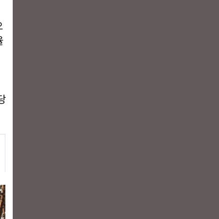
오
율
이
당