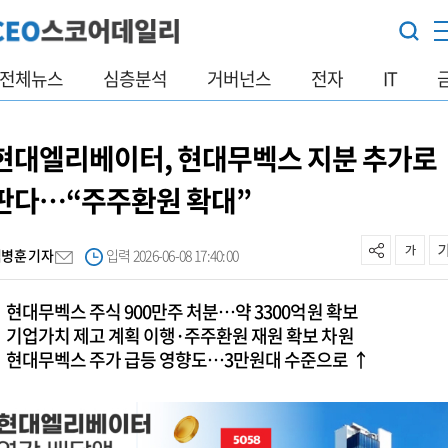
전체뉴스
심층분석
거버넌스
전자
IT
현대엘리베이터, 현대무벡스 지분 추가로
판다…“주주환원 확대”
김병훈 기자
입력 2026-06-08 17:40:00
현대무벡스 주식 900만주 처분…약 3300억원 확보
기업가치 제고 계획 이행·주주환원 재원 확보 차원
현대무벡스 주가 급등 영향도…3만원대 수준으로 ↑