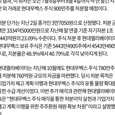
석 결과, 이 회사는 오는 7월 6일부터 8월 4일까지 약 한 달간 시
간 외 거래로 현대무벡스 주식 900만주를 처분할 예정이다.
처분 단가는 지난 2일 종가인 3만7050원으로 산정됐다. 처분 
액은 3334억5000만원으로 지난해 말 연결 기준 자기자본 1조
4443억원의 23.09% 수준이다. 주식 처분 후 현대엘리베이터
현대무벡스 보유 주식은 기존 5443만4905주에서 4543만490
주로, 지분율은 48.9%에서 40.79%로 각각 낮아지게 된다.
현대엘리베이터는 지난해 10월에도 현대무벡스 주식 780만주
를 처분해 760억원 규모의 자금을 마련했다. 당시 처분 목적은
기업가치 제고 계획 이행과 현대무벡스 주식의 유통 물량 확대
통한 수급 개선이었다. 이번 추가 매각과 관련해 현대엘리베이
측은 “현대무벡스 주식 매각을 통한 처분이익 실현과 기업가치
제고 계획 이행을 위한 주주환원 재원 확보 차원”이라고 설명했
다.