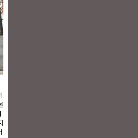
대
물
대
지
어