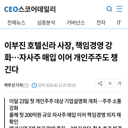
전체뉴스
심층분석
거버넌스
전자
IT
이부진 호텔신라 사장, 책임경영 강
화…자사주 매입 이어 개인주주도 챙
긴다
박주선 기자
입력 2026-06-11 07:00:00
이달 23일 첫 개인주주 대상 기업설명회 개최…주주 소통
강화
올해 첫 200억원 규모 자사주 매입 이어 책임경영 의지 재
확인