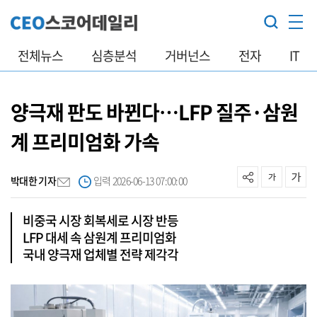
전체뉴스
심층분석
거버넌스
전자
IT
양극재 판도 바뀐다…LFP 질주·삼원
계 프리미엄화 가속
박대한 기자
입력 2026-06-13 07:00:00
비중국 시장 회복세로 시장 반등
LFP 대세 속 삼원계 프리미엄화
국내 양극재 업체별 전략 제각각