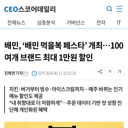
전체뉴스
심층분석
거버넌스
전자
IT
배민, ‘배민 먹을복 페스타’ 개최…100
여개 브랜드 최대 1만원 할인
진채연 기자
입력 2026-06-11 10:53:19
치킨·버거부터 빙수·아이스크림까지…매주 바뀌는 인기
메뉴 할인도 제공
“내 취향대로 더 저렴하게”…주문 데이터 기반 맛 성향 진
단해 개인화된 혜택