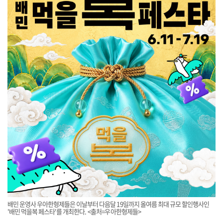
배민 운영사 우아한형제들은 이날부터 다음달 19일까지 올여름 최대 규모 할인행사인
'배민 먹을복 페스타'를 개최한다. <출처=우아한형제들>