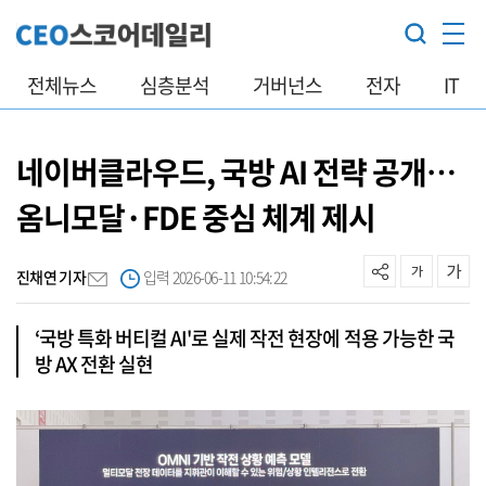
전체뉴스
심층분석
거버넌스
전자
IT
네이버클라우드, 국방 AI 전략 공개…
옴니모달·FDE 중심 체계 제시
진채연 기자
입력 2026-06-11 10:54:22
‘국방 특화 버티컬 AI'로 실제 작전 현장에 적용 가능한 국
방 AX 전환 실현