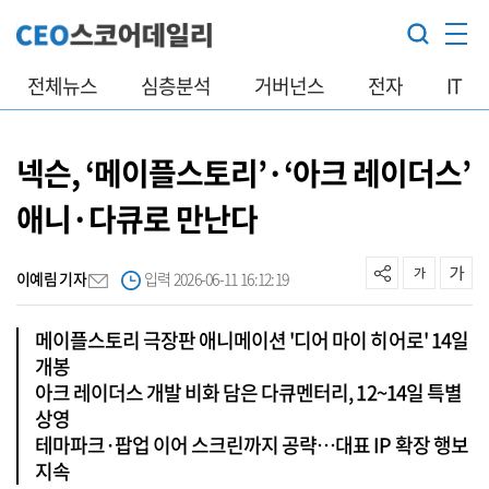
전체뉴스
심층분석
거버넌스
전자
IT
넥슨, ‘메이플스토리’·‘아크 레이더스’
애니·다큐로 만난다
이예림 기자
입력 2026-06-11 16:12:19
메이플스토리 극장판 애니메이션 '디어 마이 히어로' 14일
개봉
아크 레이더스 개발 비화 담은 다큐멘터리, 12~14일 특별
상영
테마파크·팝업 이어 스크린까지 공략…대표 IP 확장 행보
지속