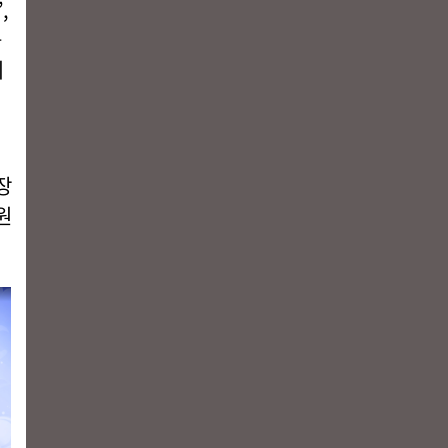
,
를
이
장
원