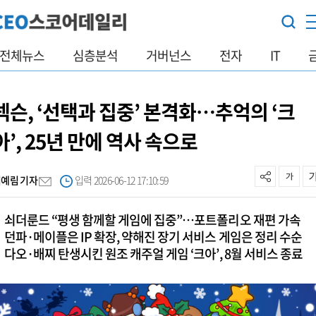
전체뉴스
심층분석
거버넌스
전자
IT
넥슨, ‘선택과 집중’ 본격화…추억의 ‘크
아’, 25년 만에 역사 속으로
이예림 기자
입력 2026-06-12 17:10:59
쇠더룬드 “평생 함께할 게임에 집중”…포트폴리오 재편 가속
던파·메이플은 IP 확장, 약해진 장기 서비스 게임은 정리 수순
다오·배찌 탄생시킨 원조 캐주얼 게임 ‘크아’, 8월 서비스 종료