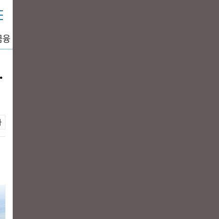
금융
중공업
생활경제
그래픽뉴스
DATA+
…