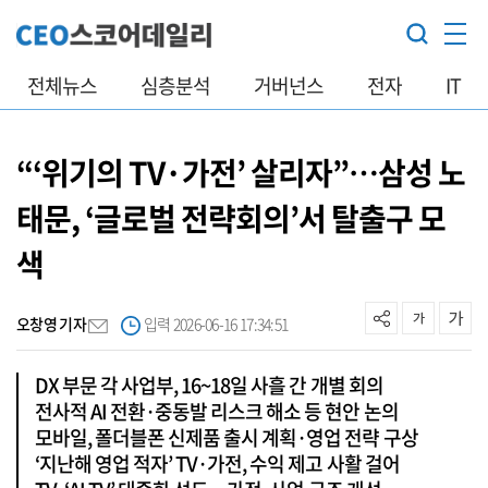
전체뉴스
심층분석
거버넌스
전자
IT
“‘위기의 TV·가전’ 살리자”…삼성 노
태문, ‘글로벌 전략회의’서 탈출구 모
색
오창영 기자
입력 2026-06-16 17:34:51
DX 부문 각 사업부, 16~18일 사흘 간 개별 회의
전사적 AI 전환·중동발 리스크 해소 등 현안 논의
모바일, 폴더블폰 신제품 출시 계획·영업 전략 구상
‘지난해 영업 적자’ TV·가전, 수익 제고 사활 걸어