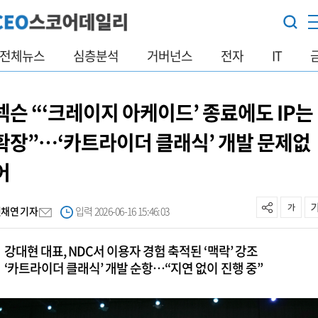
전체뉴스
심층분석
거버넌스
전자
IT
넥슨 “‘크레이지 아케이드’ 종료에도 IP는
확장”…‘카트라이더 클래식’ 개발 문제없
어
진채연 기자
입력 2026-06-16 15:46:03
강대현 대표, NDC서 이용자 경험 축적된 ‘맥락’ 강조
‘카트라이더 클래식’ 개발 순항…“지연 없이 진행 중”