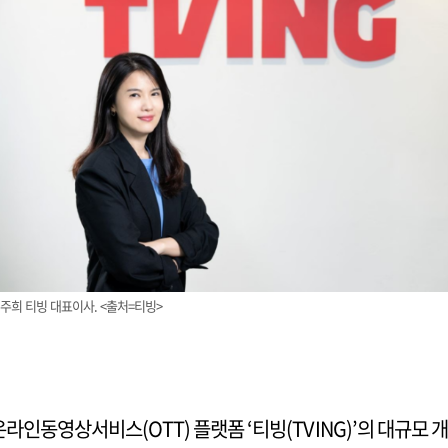
주희 티빙 대표이사. <출처=티빙>
온라인동영상서비스(OTT) 플랫폼 ‘티빙(TVING)’의 대규모 개