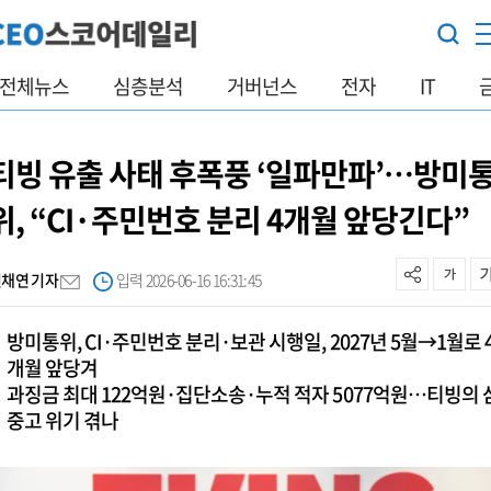
전체뉴스
심층분석
거버넌스
전자
IT
티빙 유출 사태 후폭풍 ‘일파만파’…방미
위, “CI·주민번호 분리 4개월 앞당긴다”
진채연 기자
입력 2026-06-16 16:31:45
방미통위, CI·주민번호 분리·보관 시행일, 2027년 5월→1월로 
개월 앞당겨
과징금 최대 122억원·집단소송·누적 적자 5077억원…티빙의 
중고 위기 겪나