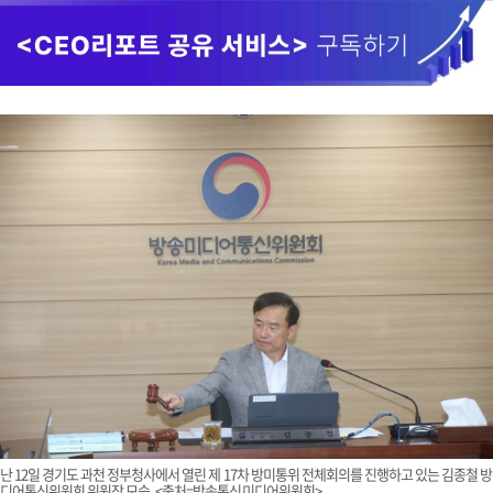
난 12일 경기도 과천 정부청사에서 열린 제 17차 방미통위 전체회의를 진행하고 있는 김종철 
디어통신위원회 위원장 모습. <출처=방송통신미디어위원회>