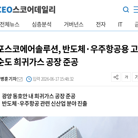
전체뉴스
심층분석
거버넌스
전자
IT
포스코에어솔루션, 반도체·우주항공용 
순도 희귀가스 공장 준공
김병훈 기자
입력 2026-06-17 15:48:32
광양 동호안 내 희귀가스 공장 준공
반도체·우주항공 관련 신산업 분야 진출