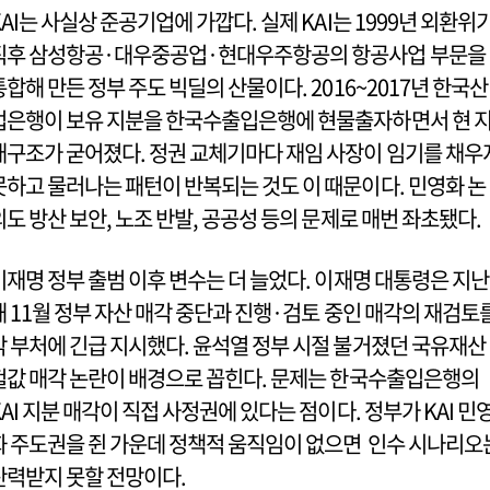
KAI는 사실상 준공기업에 가깝다. 실제 KAI는 1999년 외환위
직후 삼성항공·대우중공업·현대우주항공의 항공사업 부문을
통합해 만든 정부 주도 빅딜의 산물이다. 2016~2017년 한국산
업은행이 보유 지분을 한국수출입은행에 현물출자하면서 현 
배구조가 굳어졌다. 정권 교체기마다 재임 사장이 임기를 채우
못하고 물러나는 패턴이 반복되는 것도 이 때문이다. 민영화 논
의도 방산 보안, 노조 반발, 공공성 등의 문제로 매번 좌초됐다.
이재명 정부 출범 이후 변수는 더 늘었다. 이재명 대통령은 지난
해 11월 정부 자산 매각 중단과 진행·검토 중인 매각의 재검토
각 부처에 긴급 지시했다. 윤석열 정부 시절 불거졌던 국유재산
헐값 매각 논란이 배경으로 꼽힌다. 문제는 한국수출입은행의
KAI 지분 매각이 직접 사정권에 있다는 점이다. 정부가 KAI 민
화 주도권을 쥔 가운데 정책적 움직임이 없으면 인수 시나리오
탄력받지 못할 전망이다.