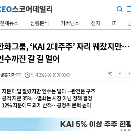
전체뉴스
심층분석
거버넌스
전자
IT
한화그룹, ‘KAI 2대주주’ 자리 꿰찼지만…
인수까진 갈 길 멀어
김병훈 기자
입력 2026-06-19 07:00:00
지분 매입 빨랐지만 인수는 멀다…관건은 구조
공적 지분 35%…열쇠는 시장 아닌 정책 결정
12% 지분에도 과제 산적…공정위 문턱 높아