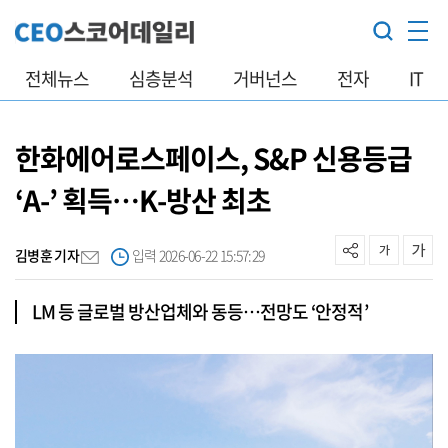
전체뉴스
심층분석
거버넌스
전자
IT
한화에어로스페이스, S&P 신용등급
‘A-’ 획득…K-방산 최초
김병훈 기자
입력 2026-06-22 15:57:29
LM 등 글로벌 방산업체와 동등…전망도 ‘안정적’