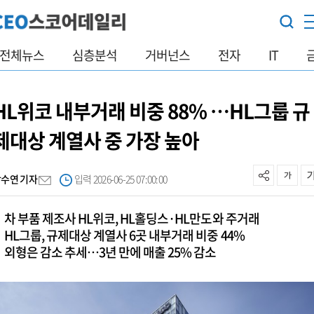
전체뉴스
심층분석
거버넌스
전자
IT
HL위코 내부거래 비중 88% …HL그룹 규
제대상 계열사 중 가장 높아
박수연 기자
입력 2026-06-25 07:00:00
차 부품 제조사 HL위코, HL홀딩스·HL만도와 주거래
HL그룹, 규제대상 계열사 6곳 내부거래 비중 44%
외형은 감소 추세…3년 만에 매출 25% 감소