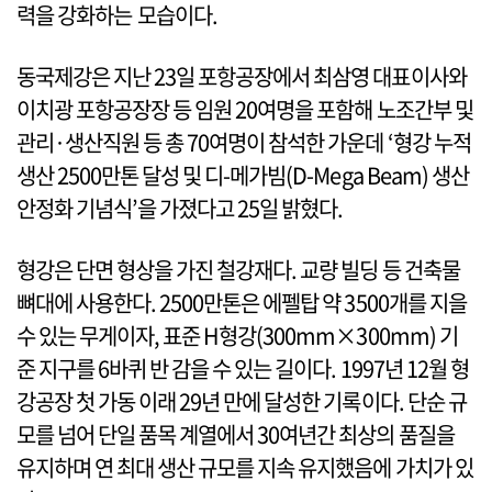
력을 강화하는 모습이다.
동국제강은 지난 23일 포항공장에서 최삼영 대표이사와
이치광 포항공장장 등 임원 20여명을 포함해 노조간부 및
관리·생산직원 등 총 70여명이 참석한 가운데 ‘형강 누적
생산 2500만톤 달성 및 디-메가빔(D-Mega Beam) 생산
안정화 기념식’을 가졌다고 25일 밝혔다.
형강은 단면 형상을 가진 철강재다. 교량 빌딩 등 건축물
뼈대에 사용한다. 2500만톤은 에펠탑 약 3500개를 지을
수 있는 무게이자, 표준 H형강(300mm×300mm) 기
준 지구를 6바퀴 반 감을 수 있는 길이다. 1997년 12월 형
강공장 첫 가동 이래 29년 만에 달성한 기록이다. 단순 규
모를 넘어 단일 품목 계열에서 30여년간 최상의 품질을
유지하며 연 최대 생산 규모를 지속 유지했음에 가치가 있