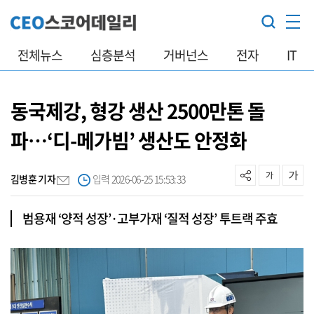
전체뉴스
심층분석
거버넌스
전자
IT
동국제강, 형강 생산 2500만톤 돌
파…‘디-메가빔’ 생산도 안정화
김병훈 기자
입력 2026-06-25 15:53:33
범용재 ‘양적 성장’·고부가재 ‘질적 성장’ 투트랙 주효