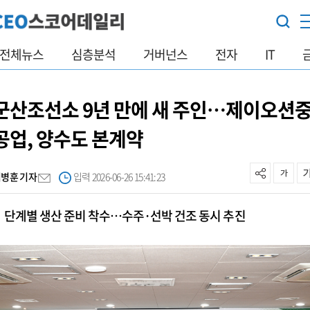
전체뉴스
심층분석
거버넌스
전자
IT
군산조선소 9년 만에 새 주인…제이오션
공업, 양수도 본계약
김병훈 기자
입력 2026-06-26 15:41:23
단계별 생산 준비 착수…수주·선박 건조 동시 추진