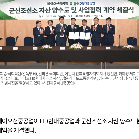
희승 국회의원(왼쪽부터), 김의겸 국회의원, 이원택 전북특별자치도지사 당선인, 하화정 제이
중공업 대표, 금석호 HD현대중공업 사장, 김윤덕 국토교통부 장관, 김재준 군산시장 당선인 등
 기념사진을 촬영하고 있다.<사진제공=HJ중공업>
제이오션중공업이 HD현대중공업과 군산조선소 자산 양수도 
계약을 체결했다.