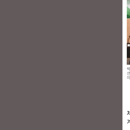
박
션
이