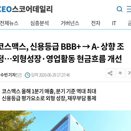
전체뉴스
심층분석
거버넌스
전자
IT
코스맥스, 신용등급 BBB+ → A- 상향 조
정…외형성장·영업활동 현금흐름 개선
최수빈 기자
입력 2026-06-29 17:27:46
코스맥스 올해 1분기 매출, 분기 기준 역대 최대
신용등급 평가요소로 외형 성장, 재무부담 통제