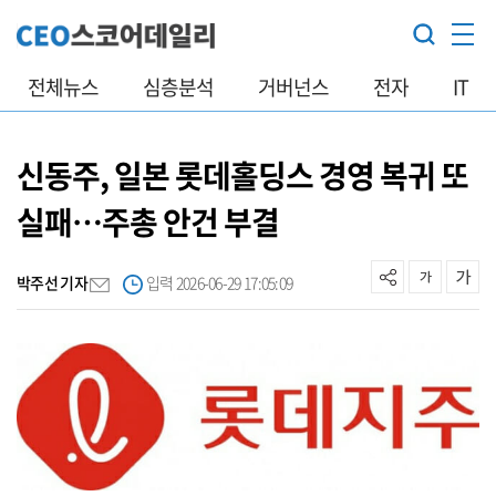
전체뉴스
심층분석
거버넌스
전자
IT
신동주, 일본 롯데홀딩스 경영 복귀 또
실패…주총 안건 부결
박주선 기자
입력 2026-06-29 17:05:09