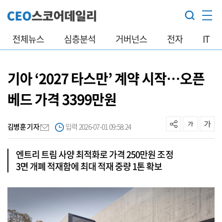
전체뉴스
심층분석
거버넌스
전자
IT
기아 ‘2027 타스만’ 계약 시작…오픈
베드 가격 3399만원
김병훈 기자
입력 2026-07-01 09:58:24
엔트리 트림 사양 최적화로 가격 250만원 조정
3면 개폐 적재함에 최대 적재 중량 1톤 확보