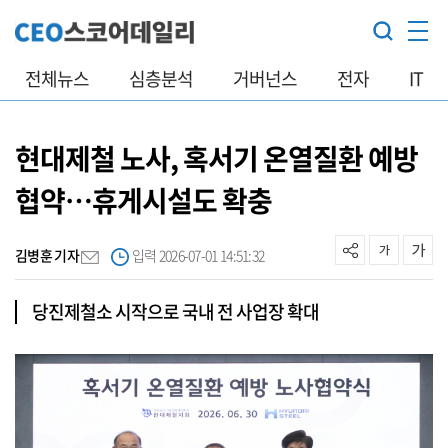
전체뉴스
심층분석
거버넌스
전자
IT
현대제철 노사, 혹서기 온열질환 예방
협약…휴게시설도 확충
김병훈 기자
입력 2026-07-01 14:51:32
당진제철소 시작으로 국내 전 사업장 확대