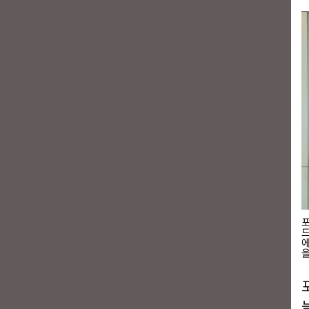
포
드
에
을