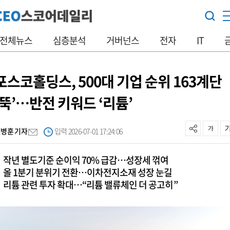
전체뉴스
심층분석
거버넌스
전자
IT
포스코홀딩스, 500대 기업 순위 163계단
‘뚝’…반전 키워드 ‘리튬’
김병훈 기자
입력 2026-07-01 17:24:06
작년 별도기준 순이익 70% 급감…성장세 꺾여
올 1분기 분위기 전환…이차전지소재 성장 눈길
리튬 관련 투자 확대…“리튬 밸류체인 더 공고히”