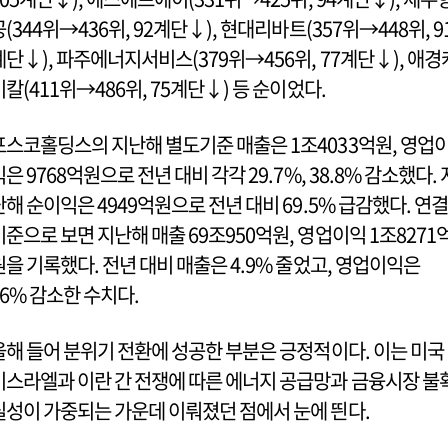
공(344위→436위, 92계단↓), 현대리바트(357위→448위, 9
계단↓), 파주에너지서비스(379위→456위, 77계단↓), 애경
미칼(411위→486위, 75계단↓) 등 순이었다.
포스코홀딩스의 지난해 별도기준 매출은 1조4033억원, 영업
익은 9768억원으로 전년 대비 각각 29.7%, 38.8% 감소했다. 
난해 순이익은 4949억원으로 전년 대비 69.5% 급감했다. 연결
기준으로 보면 지난해 매출 69조950억원, 영업이익 1조8271
원을 기록했다. 전년 대비 매출은 4.9% 줄었고, 영업이익은
16% 감소한 수치다.
올해 들어 분위기 전환에 성공한 부분은 긍정적이다. 이는 미국
이스라엘과 이란 간 전쟁에 따른 에너지 공급망과 금융시장 불
실성이 가중되는 가운데 이뤄졌던 점에서 눈에 띈다.