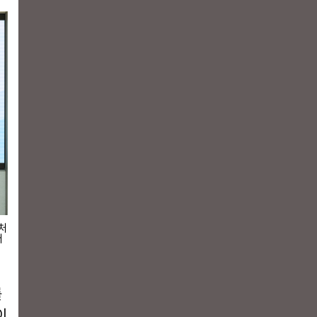
처
터
를
이