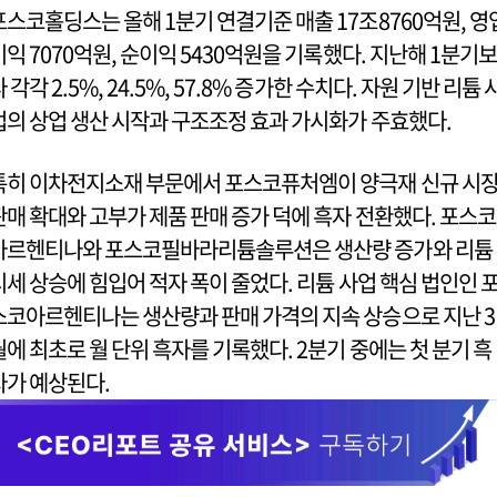
포스코홀딩스는 올해 1분기 연결기준 매출 17조8760억원, 영
이익 7070억원, 순이익 5430억원을 기록했다. 지난해 1분기보
 각각 2.5%, 24.5%, 57.8% 증가한 수치다. 자원 기반 리튬 
업의 상업 생산 시작과 구조조정 효과 가시화가 주효했다.
특히 이차전지소재 부문에서 포스코퓨처엠이 양극재 신규 시
판매 확대와 고부가 제품 판매 증가 덕에 흑자 전환했다. 포스코
아르헨티나와 포스코필바라리튬솔루션은 생산량 증가와 리튬
시세 상승에 힘입어 적자 폭이 줄었다. 리튬 사업 핵심 법인인 
스코아르헨티나는 생산량과 판매 가격의 지속 상승으로 지난 3
월에 최초로 월 단위 흑자를 기록했다. 2분기 중에는 첫 분기 흑
자가 예상된다.