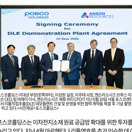
스코홀딩스 이대균 부장(왼쪽부터), 이성원 실장, 이주태 사장, 앤슨리소시즈 브루스 리
슨 CEO, 팀 머레이 이사, 앤슨리소시즈 매튜 비티 CFO가 지난 6월 10일 서울 포스코센
서 리튬직접추출(DLE) 데모플랜트 건설 및 운영을 위한 협력 계약을 체결 후 기념 촬영
 하고 있다.<사진제공=포스코홀딩스>
포스코홀딩스는 이차전지소재 원료 공급망 확대를 위한 투자
늘리고 있다. 지난 4월 아르헨티나 리튬염호를 추가 인수한 데 