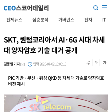
전체뉴스
심층분석
거버넌스
전자
IT
SKT, 퀀텀코리아서 AI·6G 시대 차세
대 양자암호 기술 대거 공개
김동일 기자
입력 2026-07-02 10:03:13
PIC 기반 · 무선 · 위성 QKD 등 차세대 기술로 양자암호
비전 제시