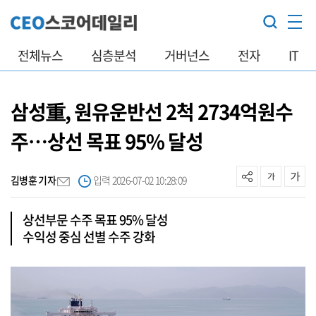
전체뉴스
심층분석
거버넌스
전자
IT
삼성重, 원유운반선 2척 2734억원수
주…상선 목표 95% 달성
김병훈 기자
입력 2026-07-02 10:28:09
상선부문 수주 목표 95% 달성
수익성 중심 선별 수주 강화