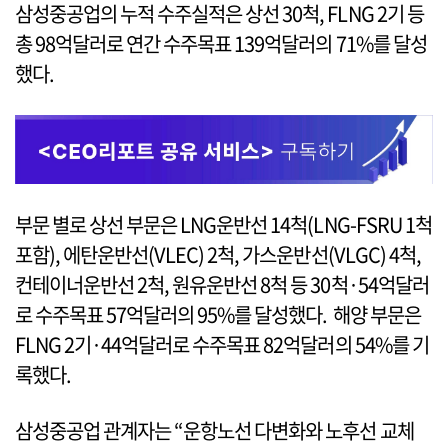
삼성중공업의 누적 수주실적은 상선 30척, FLNG 2기 등
총 98억달러로 연간 수주목표 139억달러의 71%를 달성
했다.
부문 별로 상선 부문은 LNG운반선 14척(LNG-FSRU 1척
포함), 에탄운반선(VLEC) 2척, 가스운반선(VLGC) 4척,
컨테이너운반선 2척, 원유운반선 8척 등 30척·54억달러
로 수주목표 57억달러의 95%를 달성했다. 해양 부문은
FLNG 2기·44억달러로 수주목표 82억달러의 54%를 기
록했다.
삼성중공업 관계자는 “운항노선 다변화와 노후선 교체