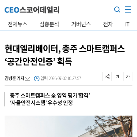
전체뉴스
심층분석
거버넌스
전자
IT
현대엘리베이터, 충주 스마트캠퍼스
‘공간안전인증’ 획득
김병훈 기자
입력 2026-07-02 10:37:57
충주 스마트캠퍼스 全 영역 평가‘합격’
‘자율안전시스템’ 우수성 인정