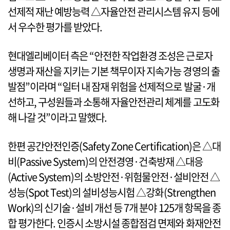
선제적 재난 예방능력 △자율안전 관리시스템 유지 등에
서 우수한 평가를 받았다.
현대엘리베이터 측은 “안전한 작업환경 조성은 근로자
생명과 재산을 지키는 기본 책무이자 지속가능 경영의 출
발점”이라며 “일터 내 잠재 위험을 선제적으로 발굴·개
선하고, 구성원들과 소통해 자율안전관리 체계를 고도화
해 나갈 것”이라고 말했다.
한편 공간안전인증(Safety Zone Certification)은 △대
비(Passive System)의 안전경영·건축방재 △대응
(Active System)의 소방안전·위험물안전·설비안전 △
성능(Spot Test)의 설비성능시험 △강화(Strengthen
Work)의 신기술·설비 개선 등 7개 분야 125개 항목을 종
합 평가한다. 인증시 소방시설 종합점검 면제와 화재안전